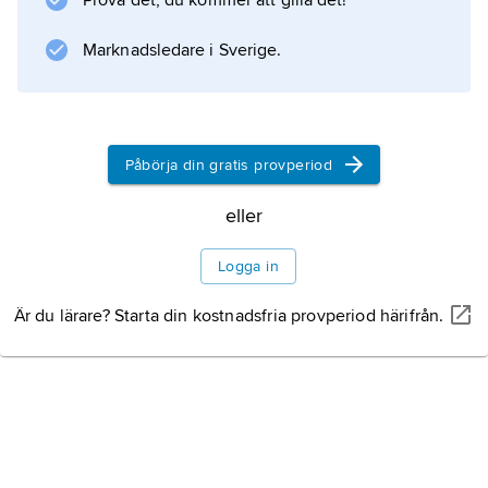
Prova det, du kommer att gilla det!
Marknadsledare i Sverige.
Information om artikeln
Påbörja din gratis provperiod
eller
Logga in
Är du lärare? Starta din kostnadsfria provperiod härifrån.