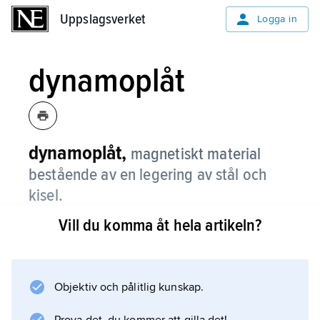
Uppslagsverket
Uppslagsverket
Logga in
dynamoplåt
dynamoplåt,
magnetiskt material
bestående av en legering av stål och
kisel.
Vill du komma åt hela artikeln?
Dynamoplåt används i elektriska maskiner. Se
även
specialstål
.
Objektiv och pålitlig kunskap.