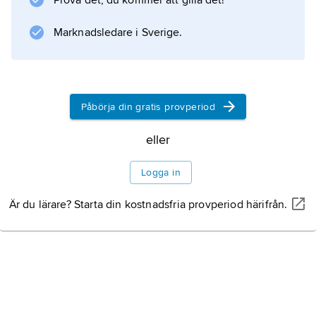
Prova det, du kommer att gilla det!
Marknadsledare i Sverige.
Påbörja din gratis provperiod
eller
Logga in
Är du lärare? Starta din kostnadsfria provperiod härifrån.