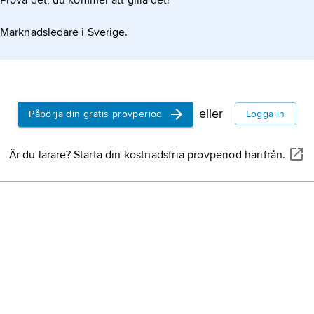
Prova det, du kommer att gilla det!
Marknadsledare i Sverige.
eller
Påbörja din gratis provperiod
Logga in
Är du lärare? Starta din kostnadsfria provperiod härifrån.