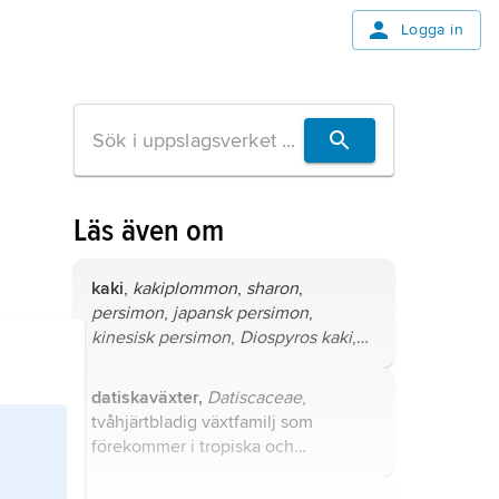
Logga in
Läs även om
kaki
,
kakiplommon
,
sharon
,
persimon
,
japansk persimon
,
kinesisk persimon
,
Diospyros kaki
,
art i familjen ebenholtsväxter.
datiskaväxter,
Datiscaceae
,
tvåhjärtbladig växtfamilj som
förekommer i tropiska och
subtropiska trakter i Sydamerika,
västra Asien, Sydöstasien och östra