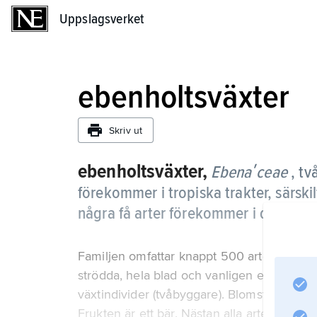
Uppslagsverket
Uppslagsverket
ebenholtsväxter
Skriv ut
ebenholtsväxter,
Ebenaʹceae
, tv
förekommer i tropiska trakter, särski
några få arter förekommer i den nor
Familjen omfattar knappt 500 arter, flertal
strödda, hela blad och vanligen enkönad
växtindivider (tvåbyggare). Blomställninga
Frukten är ett bär. Nästan alla arter förs till