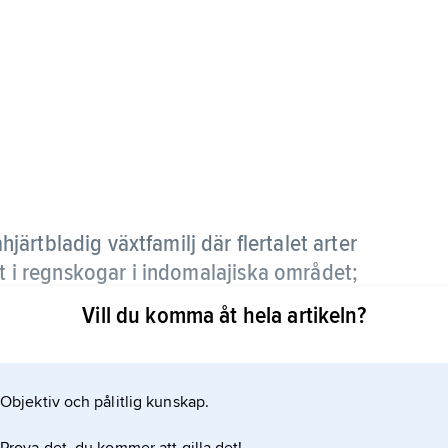
åhjärtbladig växtfamilj där flertalet arter
lt i regnskogar i indomalajiska området;
ra tempererade zonen.
Vill du komma åt hela artikeln?
et är träd, några är buskar. De har mörk bark,
e blommor med hon- och hanblommor på skilda
Objektiv och pålitlig kunskap.
rna är små, och ibland sitter blommorna en och en.
 släktet