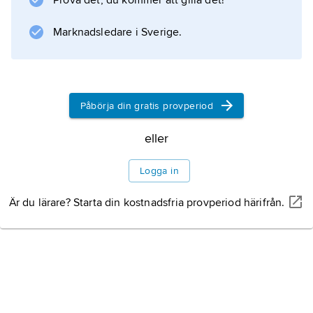
Prova det, du kommer att gilla det!
Marknadsledare i Sverige.
Påbörja din gratis provperiod
eller
Logga in
Är du lärare? Starta din kostnadsfria provperiod härifrån.