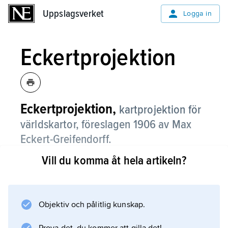
Uppslagsverket
Uppslagsverket
Logga in
Eckertprojektion
Eckertprojektion,
kartprojektion för
världskartor, föreslagen 1906 av Max
Eckert-Greifendorff.
Vill du komma åt hela artikeln?
E. finns i sex varianter. Gemensamt är att
nord- och sydpolerna avbildas som pollinjer,
hälften så långa som ekvatorn. Även
mittmeridianen har denna längd. Övriga
Objektiv och pålitlig kunskap.
meridianer är antingen räta (med brytpunkt på