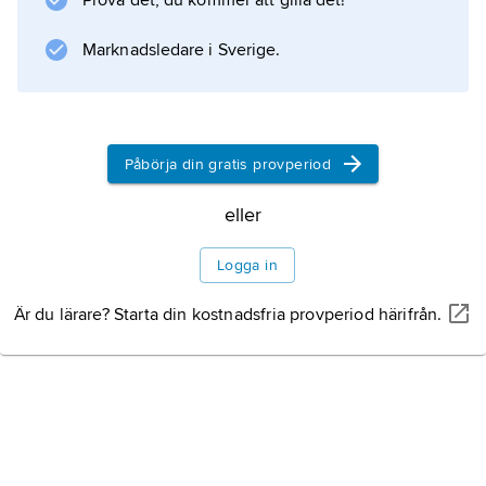
Prova det, du kommer att gilla det!
ekvatorn) eller halvellipser respektive
sinuskurvor. Parallellcirklarna avbildas som
Marknadsledare i Sverige.
räta linjer placerade på jämna avstånd eller så
att projektionen
Påbörja din gratis provperiod
Information om artikeln
eller
Logga in
Är du lärare? Starta din kostnadsfria provperiod härifrån.