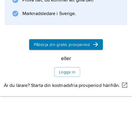
Prova det, du kommer att gilla det!
Marknadsledare i Sverige.
Påbörja din gratis provperiod
eller
Logga in
Är du lärare? Starta din kostnadsfria provperiod härifrån.