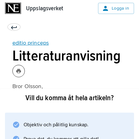
Uppslagsverket
Uppslagsverket
Logga in
editio princeps
Litteraturanvisning
Bror Olsson,
Editiones principes av klassiska författare
Vill du komma åt hela artikeln?
(1954).
Objektiv och pålitlig kunskap.
Information om artikeln