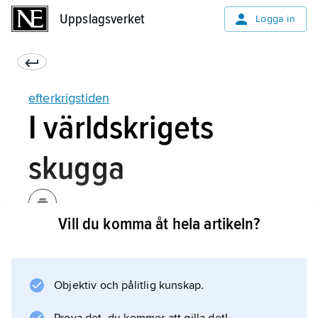
Uppslagsverket
Uppslagsverket
Logga in
efterkrigstiden
I världskrigets
skugga
Vill du komma åt hela artikeln?
Efter nästan sex års strider var lättnaden stor
när först Nazityskland kapitulerade i maj 1945
och det kejserliga Japan några månader
Objektiv och pålitlig kunskap.
senare. Glädjen grumlades av vetskapen om
att miljontals människor fått sätta livet till,