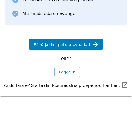
Prova det, du kommer att gilla det!
framför allt civila som dött i en tidigare aldrig
Marknadsledare i Sverige.
skådad omfattning. Text- och bildreportage
från befriade
Påbörja din gratis provperiod
Information om artikeln
eller
Logga in
Är du lärare? Starta din kostnadsfria provperiod härifrån.