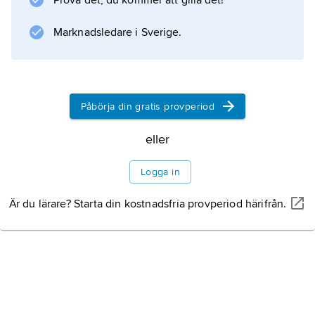
Prova det, du kommer att gilla det!
förstoras kraftigt och skador kan uppstå. Så
hände vid en rockgala på Ullevi i Göteborg
Marknadsledare i Sverige.
1985.
Påbörja din gratis provperiod
Information om artikeln
eller
Logga in
Är du lärare? Starta din kostnadsfria provperiod härifrån.