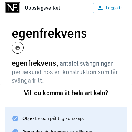
Uppslagsverket
Uppslagsverket
Logga in
egenfrekvens
egenfrekvens,
antalet svängningar
per sekund hos en konstruktion som får
svänga fritt.
Vill du komma åt hela artikeln?
En konstruktion har ett obegränsat antal
egenfrekvenser; den lägsta kallas den
fundamentala. Om t.ex. publiken vid en
rockgala hoppar i takt med läktarens
Objektiv och pålitlig kunskap.
egenfrekvens uppstår resonans, rörelsen