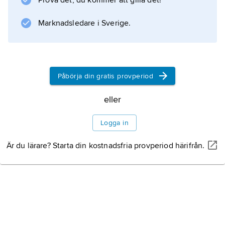
Prova det, du kommer att gilla det!
Marknadsledare i Sverige.
Påbörja din gratis provperiod
eller
Logga in
Är du lärare? Starta din kostnadsfria provperiod härifrån.