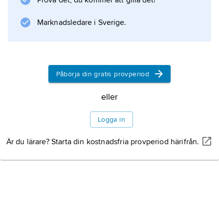
Prova det, du kommer att gilla det!
(”Guldbrist”) till Håkon, vars insatser för den
hedniska kulten prisas. Diktens titel anses
Marknadsledare i Sverige.
vara en maning till mottagaren att visa skalden
frikostighet.
Påbörja din gratis provperiod
Information om artikeln
eller
Logga in
Är du lärare? Starta din kostnadsfria provperiod härifrån.