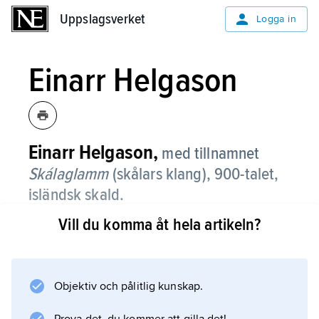
Uppslagsverket
Uppslagsverket
Logga in
Einarr Helgason
Einarr Helgason,
med tillnamnet
Skálaglamm
(skålars klang),
900-talet,
isländsk skald.
Vill du komma åt hela artikeln?
I Norge blev han en av hirdskalderna kring
den mäktige jarlen Håkon Sigurdsson (död
995). E:s mest kända verk är den virtuosa
drapan
Objektiv och pålitlig kunskap.
Vellekla