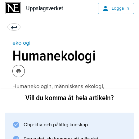
Uppslagsverket
Uppslagsverket
Logga in
ekologi
Humanekologi
Humanekologin, människans ekologi,
behandlar människans relationer till sin totala
Vill du komma åt hela artikeln?
omvärld. Människans omvärld består av natur,
av kulturprodukter i vid bemärkelse och av
andra människor. Hennes förhållande till
Objektiv och pålitlig kunskap.
omgivningen avspeglas bl.a. i hennes
beteende, vilket regleras både av ett