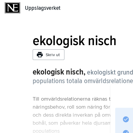
Uppslagsverket
Uppslagsverket
ekologisk nisch
Skriv ut
ekologisk nisch,
ekologiskt grund
populations totala omvärldsrelatione
Till omvärldsrelationerna räknas t.ex. arte
näringsbehov, roll som näring för organis
och dess direkta inverkan på omvärlden med
bohål, som påverkar hela djursamhällets sa
populations