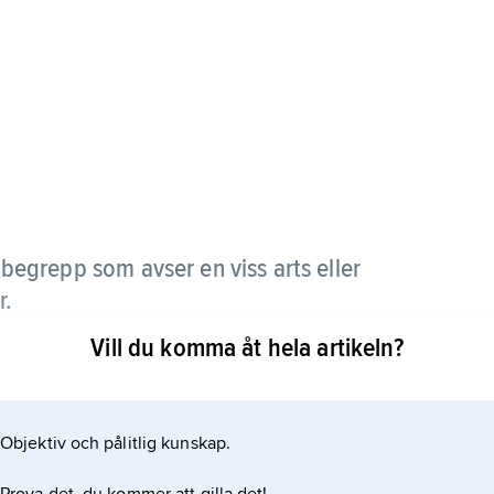
begrepp som avser en viss arts eller
r.
Vill du komma åt hela artikeln?
ns krav och toleranser gentemot klimatfaktorer,
mer på högre trofisk nivå, konkurrens om resurserna
 effekter för andra arter (t.ex. en hackspetts
Objektiv och pålitlig kunskap.
mmansättning). Man har jämfört en arts eller