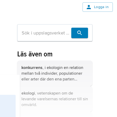
Logga in
Läs även om
konkurrens
, i ekologin en relation
mellan två individer, populationer
eller arter där den ena parten
förbrukar eller lägger beslag på en
resurs som därmed inte blir
ekologi
, vetenskapen om de
tillgänglig för den andra.
levande varelsernas relationer till sin
omvärld.