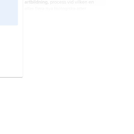
artbildning,
process vid vilken en
eller flera nya biologiska
arter
uppstår ur en eller två redan
existerande arter.
evolution
, inom biologin förändring
(utveckling) av organismernas
ärftliga egenskaper över tiden.
biologi
, vetenskapen om de levande
organismerna.
zoologi
, vetenskapen om djuren.
hav,
det sammanhängande
vattenområde som omger jordens
kontinenter, vanligtvis synonymt
med världshavet eller oceanerna.
fåglar,
Aves
, klass ryggradsdjur med