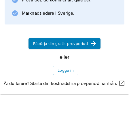
Prova det, du kommer att gilla det!
Marknadsledare i Sverige.
Information om artikeln
Påbörja din gratis provperiod
eller
Logga in
Är du lärare? Starta din kostnadsfria provperiod härifrån.