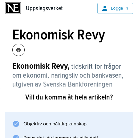
Uppslagsverket
Uppslagsverket
Logga in
Ekonomisk Revy
Ekonomisk Revy,
tidskrift för frågor
om ekonomi, näringsliv och bankväsen,
utgiven av Svenska Bankföreningen
1944–82.
Vill du komma åt hela artikeln?
Tidskriften förmedlade också löpande
konjunkturstatistik i samarbete med
föreningens statistiska avdelning.
Objektiv och pålitlig kunskap.