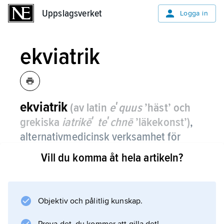
Uppslagsverket
Uppslagsverket
Logga in
ekviatrik
ekviatrik
(av latin
eʹquus
’häst’ och
grekiska
iatrikēʹ teʹchnē
’läkekonst’)
,
alternativmedicinsk verksamhet för
behandling av hästar.
Vill du komma åt hela artikeln?
Ekviatrikern tillämpar bl.a. irisdiagnostik,
akupunktur, homeopati och massage.
Verksamheten har ingen vetenskapligt styrkt
Objektiv och pålitlig kunskap.
grund.