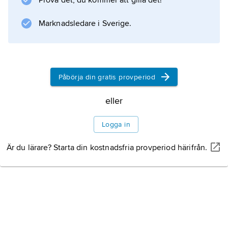
Prova det, du kommer att gilla det!
Marknadsledare i Sverige.
Information om artikeln
Påbörja din gratis provperiod
eller
Logga in
Är du lärare? Starta din kostnadsfria provperiod härifrån.