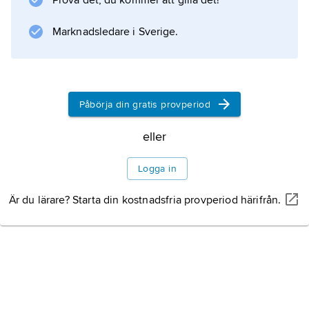
Prova det, du kommer att gilla det!
Marknadsledare i Sverige.
Påbörja din gratis provperiod
eller
Logga in
Är du lärare? Starta din kostnadsfria provperiod härifrån.