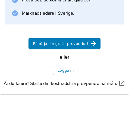
Prova det, du kommer att gilla det!
Dessa enkla eldstäder tillgodosåg tre behov:
de värmde upp rummet, lyste upp det och
Marknadsledare i Sverige.
möjliggjorde
Påbörja din gratis provperiod
Information om artikeln
eller
Logga in
Är du lärare? Starta din kostnadsfria provperiod härifrån.