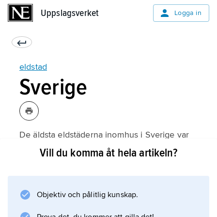
Uppslagsverket
Uppslagsverket
Logga in
eldstad
Sverige
De äldsta eldstäderna inomhus i Sverige var
enkla
Vill du komma åt hela artikeln?
härdar
, vanligen placerade mitt i rummet, direkt på
jordgolvet eller på ett uppbyggt
Objektiv och pålitlig kunskap.
stenfundament. Från härden steg röken mot
en öppning i taket; särskild skorsten saknades.