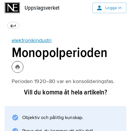
Uppslagsverket
Uppslagsverket
Logga in
elektronikindustri
Monopolperioden
Perioden 1920–80 var en konsolideringsfas.
Kombinationen av en stor statlig operatör och
Vill du komma åt hela artikeln?
ett dominerande privat koncessions- och
utrustningsföretag i ett land som hunnit få ett
av världens högsta telefontäthetstal var
Objektiv och pålitlig kunskap.
anmärkningsvärd. Telegrafverket använde
nätmonopolet på samma sätt som andra