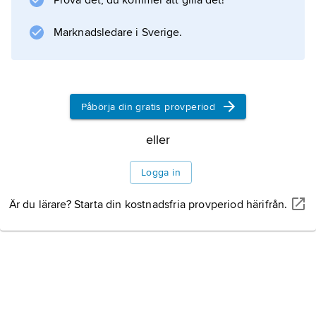
Prova det, du kommer att gilla det!
europeiska nätmonopolister: lokaltaxorna
sattes lågt, medan rikstaxorna hölls uppe för
Marknadsledare i Sverige.
att
Påbörja din gratis provperiod
Information om artikeln
eller
Logga in
Är du lärare? Starta din kostnadsfria provperiod härifrån.