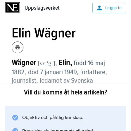
Uppslagsverket
Uppslagsverket
Logga in
Elin Wägner
Wägner
Elin,
,
född 16 maj
[vɛ:ʹg-]
1882, död 7 januari 1949, författare,
journalist, ledamot av Svenska
Akademien från 1944.
Vill du komma åt hela artikeln?
Elin Wägner föddes i Lund och var bara tre år
när hennes mor dog vid den yngre brodern
Harald Wägners födelse. Hon kom därefter att
Objektiv och pålitlig kunskap.
vistas mycket i moderns familj, en småländsk