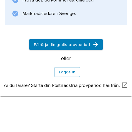
Prova det, du kommer att gilla det!
prästsläkt. Åren 1903–04 arbetade hon som
journalist på Helsingborgsposten och 1904–
Marknadsledare i Sverige.
05 på Vårt Land. Hon var
redaktionssekreterare på
Litteraturanvisning
Påbörja din gratis provperiod
eller
Logga in
Information om artikeln
Är du lärare? Starta din kostnadsfria provperiod härifrån.