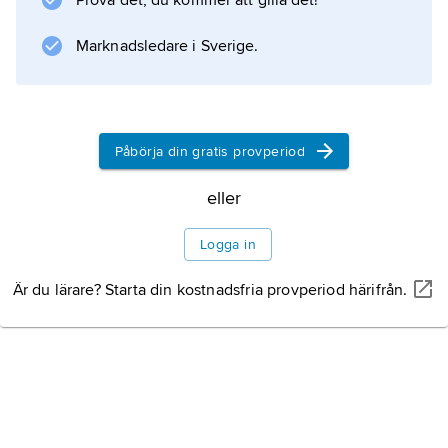
Prova det, du kommer att gilla det!
Marknadsledare i Sverige.
Påbörja din gratis provperiod
eller
Logga in
Är du lärare? Starta din kostnadsfria provperiod härifrån.