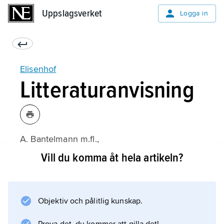
Uppslagsverket
Uppslagsverket
Logga in
Elisenhof
Litteraturanvisning
A. Bantelmann m.fl.,
Elisenhof
Vill du komma åt hela artikeln?
1–5 (1975–85).
Objektiv och pålitlig kunskap.
Information om artikeln