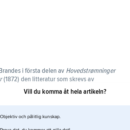
Brandes i första delen av
Hovedstrømninger
r
(1872) den litteratur som skrevs av
er Napoleontiden.
Vill du komma åt hela artikeln?
ngen
Objektiv och pålitlig kunskap.
ar av förhållandena i det nya landet av personer
kar i Nordamerika.