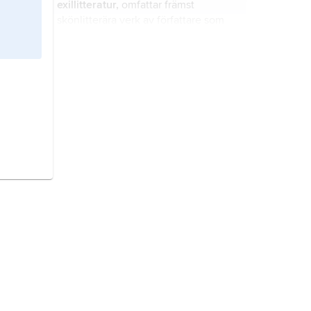
exillitteratur,
omfattar främst
skönlitterära verk av författare som
tvingats lämna sitt hemland på
grund av rasism eller förföljelse
(politisk eller religiös).
Jacobsen
,
J
ens
P
eter, född 7 april
1847, död 30 april 1885, dansk
författare.
emigration
, utvandring.
ungdomslitteratur,
skönlitteratur
och sakprosa producerad och
utgiven för ungdomar.
Lagerlöf, Selma,
född 20 november
1858, död 16 mars 1940, författare,
Nobelpristagare 1909, första
kvinnliga ledamot av Svenska
Akademien från 1914; jämför