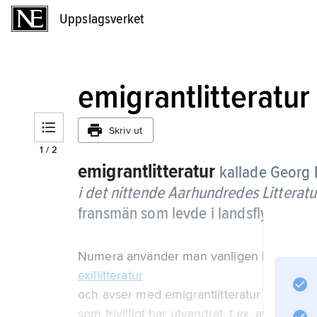
Uppslagsverket
Uppslagsverket
emigrantlitteratur
Skriv ut
1
/
2
emigrantlitteratur
kallade Georg 
i det nittende Aarhundredes Litteratu
fransmän som levde i landsflykt und
Numera använder man vanligen beteckni
exillitteratur
och avser med emigrantlitteratur skildring
som frivilligt har utvandrat, t.ex. av svens