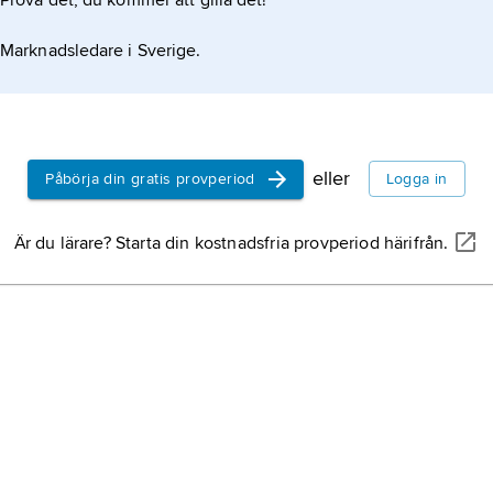
Prova det, du kommer att gilla det!
Marknadsledare i Sverige.
eller
Påbörja din gratis provperiod
Logga in
Är du lärare? Starta din kostnadsfria provperiod härifrån.