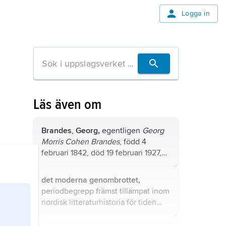
Logga in
Läs även om
Brandes
,
Georg,
egentligen
Georg
Morris Cohen Brandes
, född 4
februari 1842, död 19 februari 1927,
dansk litteraturhistoriker och kritiker;
bror till Edvard Brandes.
det moderna genombrottet,
periodbegrepp främst tillämpat inom
nordisk litteraturhistoria för tiden
1870–1905.