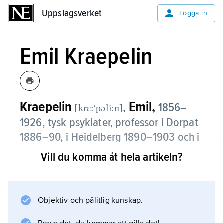
Uppslagsverket
Uppslagsverket
Logga in
Emil Kraepelin
Kraepelin
Emil,
,
1856–
[krɛ:ʹpəli:n]
1926, tysk psykiater, professor i Dorpat
1886–90, i Heidelberg 1890–1903 och i
München från 1903.
Vill du komma åt hela artikeln?
Kraepelin, som betonade de psykiska
sjukdomarnas medicinska karaktär, blev mest
känd för sin systematiska kartläggning av
Objektiv och pålitlig kunskap.
psykoserna. Klassifikationerna förändrades i