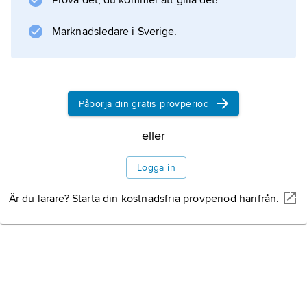
Prova det, du kommer att gilla det!
kan ha haft.
Marknadsledare i Sverige.
Information om artikeln
Påbörja din gratis provperiod
eller
Logga in
Är du lärare? Starta din kostnadsfria provperiod härifrån.