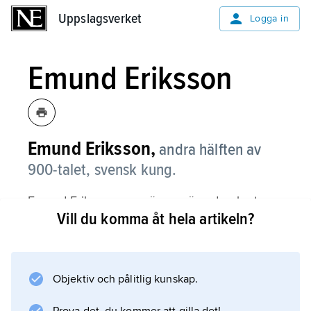
Uppslagsverket
Uppslagsverket
Logga in
Emund Eriksson
Emund Eriksson,
andra hälften av
900-talet, svensk kung.
Emund Eriksson, som är omnämnd enbart av
Vill du komma åt hela artikeln?
Adam av Bremen, anges som välvillig mot de
kristna. Han förefaller ha regerat i delar av
nuvarande Sverige på 970-talet och kanske
980-talet. I övrigt saknas uppgifter om honom,
Objektiv och pålitlig kunskap.
liksom om den omfattning som hans välde