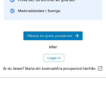
Prova det, du kommer att gilla det!
Marknadsledare i Sverige.
Information om artikeln
Påbörja din gratis provperiod
eller
Logga in
Är du lärare? Starta din kostnadsfria provperiod härifrån.