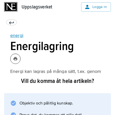
Uppslagsverket
Uppslagsverket
Logga in
energi
Energilagring
Energi kan lagras på många sätt, t.ex. genom
att man behåller vatten i en högt belägen
Vill du komma åt hela artikeln?
damm. Energi kan också lagras som kinetisk
energi i ett svänghjuls rotation, eller i kemisk
form i ett bränsle eller i en ackumulator.
Objektiv och pålitlig kunskap.
Värme kan lagras i en isolerad materia eller
genom utnyttjande av