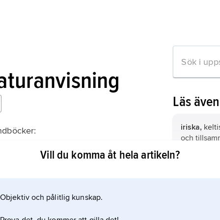
raturanvisning
Läs äve
iriska,
kelti
ndböcker:
och tillsa
officiellt s
Vill du komma åt hela artikeln?
konstgjord
mation om artikeln
konstruera
medvetet ha
Objektiv och pålitlig kunskap.
flera individ
naturliga s