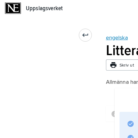
Uppslagsverket
Uppslagsverket
engelska
Litte
Skriv ut
Allmänna ha
Infor