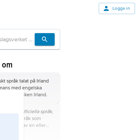
Logga in
n om
skt språk talat på Irland
mmans med engelska
pråk i republiken Irland.
a språk,
artificiella språk
,
de språk
, språk som
r skapats av en eller
er, till skillnad från
pråk, vilka antingen har