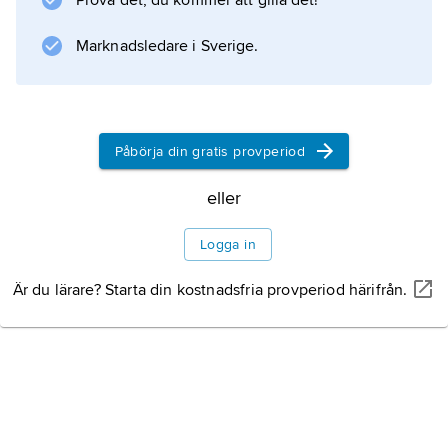
Prova det, du kommer att gilla det!
Marknadsledare i Sverige.
Påbörja din gratis provperiod
eller
Logga in
Är du lärare? Starta din kostnadsfria provperiod härifrån.