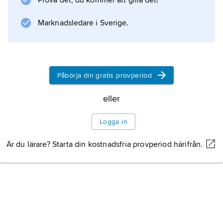
Prova det, du kommer att gilla det!
Marknadsledare i Sverige.
Påbörja din gratis provperiod
eller
Logga in
Är du lärare? Starta din kostnadsfria provperiod härifrån.