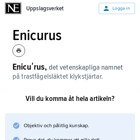
Uppslagsverket
Uppslagsverket
Logga in
Enicurus
Enicuʹrus,
det vetenskapliga namnet
på trastfågelsläktet klykstjärtar.
Vill du komma åt hela artikeln?
Information om artikeln
Objektiv och pålitlig kunskap.