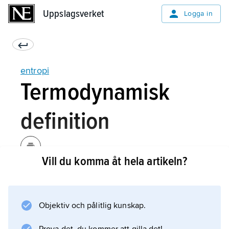
Uppslagsverket
Uppslagsverket
Logga in
entropi
Termodynamisk
definition
Vill du komma åt hela artikeln?
Entropin är en tillståndsfunktion, det vill säga
den är beroende endast av tillståndet (tryck,
temperatur) hos ett system, inte av på vilket
Objektiv och pålitlig kunskap.
sätt tillståndet uppnåtts. Entropiskillnaden
mellan två tillstånd är följaktligen