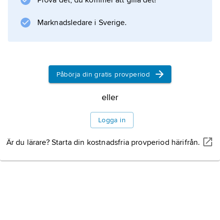
Prova det, du kommer att gilla det!
Marknadsledare i Sverige.
Information om artikeln
Påbörja din gratis provperiod
eller
Logga in
Är du lärare? Starta din kostnadsfria provperiod härifrån.