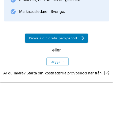
Prova det, du kommer att gilla det!
Marknadsledare i Sverige.
Information om artikeln
Påbörja din gratis provperiod
eller
Logga in
Är du lärare? Starta din kostnadsfria provperiod härifrån.