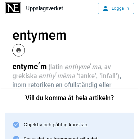
Uppslagsverket
Uppslagsverket
Logga in
entymem
entymeʹm
(latin
enthymeʹma
, av
grekiska
enthyʹmēma
’tanke’, ’infall’)
,
inom retoriken en ofullständig eller
logiskt ofullkomlig
syllogism
.
Vill du komma åt hela artikeln?
Verkliga syllogismer hör till den vetenskapliga
bevisföringen; retorikern försöker övertyga
publiken med entymem.
Objektiv och pålitlig kunskap.