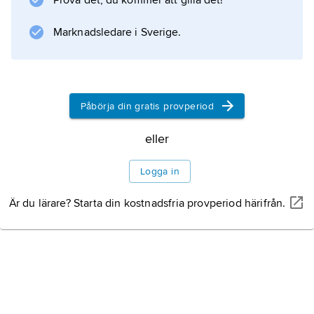
Prova det, du kommer att gilla det!
orogenes
, skapandet av bergskedjor, sker en
Marknadsledare i Sverige.
deformering av jordskorpan.
Påbörja din gratis provperiod
Information om artikeln
eller
Logga in
Är du lärare? Starta din kostnadsfria provperiod härifrån.