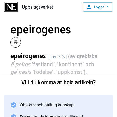
Uppslagsverket
Uppslagsverket
Logga in
epeirogenes
epeirogenes
(av grekiska
[-jene:ʹs]
ēʹpeiros
’fastland’, ’kontinent’ och
geʹnesis
’födelse’, ’uppkomst’)
,
skapandet av fastlandsområden genom
Vill du komma åt hela artikeln?
långsamma vertikala hävningsrörelser
hos jordskorpan utan genomgripande
omvandling av dess bergarter.
Objektiv och pålitlig kunskap.
Vid