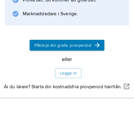
Prova det, du kommer att gilla det!
Rochester Philharmonic Orchestra. L. knöts
även till New York City Opera och från 1957
Marknadsledare i Sverige.
åter
Påbörja din gratis provperiod
Information om artikeln
eller
Logga in
Är du lärare? Starta din kostnadsfria provperiod härifrån.