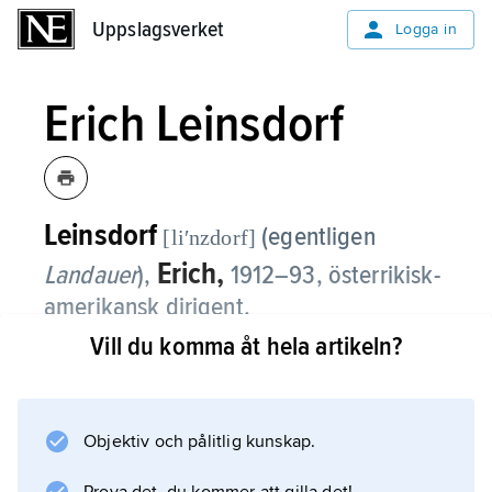
Uppslagsverket
Uppslagsverket
Logga in
Erich Leinsdorf
Leinsdorf
(egentligen
[liʹnzdorf]
Erich,
Landauer
),
1912–93, österrikisk-
amerikansk dirigent.
Vill du komma åt hela artikeln?
L. var assistent till Bruno Walter och Toscanini
i Salzburg 1934–37. Därpå verkade han främst
i USA, först i olika perioder vid Metropolitan i
Objektiv och pålitlig kunskap.
New York samt som chefsdirigent för
Cleveland Orchestra och 1947–54 för