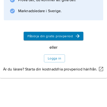
Prova det, du kommer att gilla det!
Information om artikeln
Marknadsledare i Sverige.
Påbörja din gratis provperiod
eller
Logga in
Är du lärare? Starta din kostnadsfria provperiod härifrån.