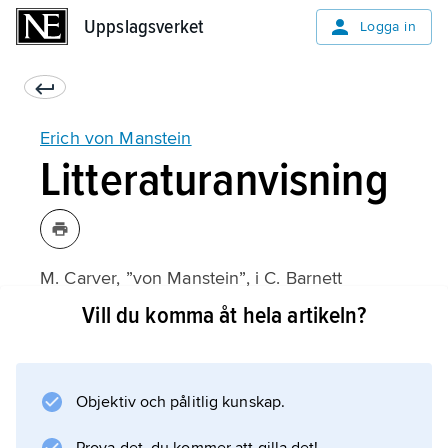
Uppslagsverket
Uppslagsverket
Logga in
Erich von Manstein
Litteraturanvisning
M. Carver, ”von Manstein”, i C. Barnett
(utgivare),
Vill du komma åt hela artikeln?
Hitlers generaler
(svensk översättning 2004).
Objektiv och pålitlig kunskap.