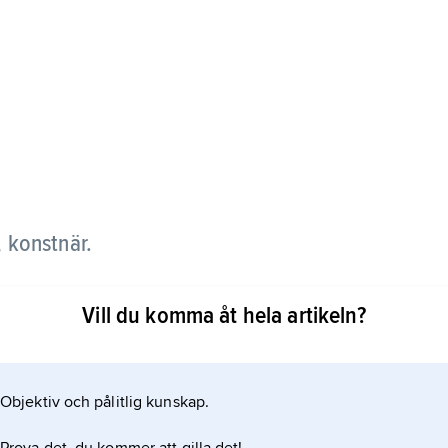
 konstnär.
rik reportage- och tidningstecknare i USA och
Vill du komma åt hela artikeln?
ustratör i tidningar och böcker för barn, bl.a. på
gens barnsidor. Han var även en skicklig
Objektiv och pålitlig kunskap.