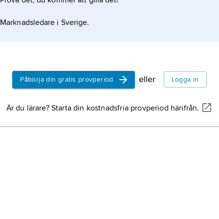
Prova det, du kommer att gilla det!
Marknadsledare i Sverige.
eller
Påbörja din gratis provperiod
Logga in
Är du lärare? Starta din kostnadsfria provperiod härifrån.