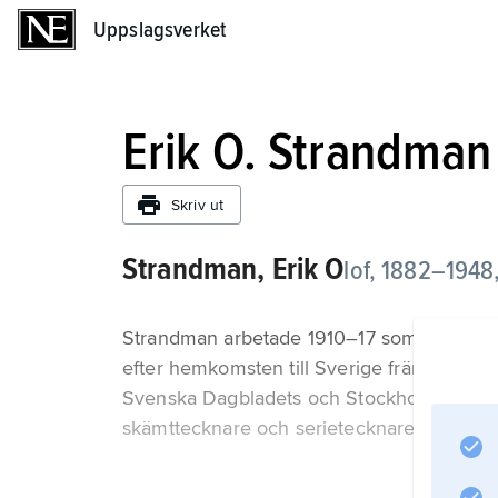
Uppslagsverket
Uppslagsverket
Erik O. Strandman
Skriv ut
Strandman, Erik O
lof,
1882–1948,
Strandman arbetade 1910–17 som framgångs
efter hemkomsten till Sverige främst som ill
Svenska Dagbladets och Stockholms-Tidnin
skämttecknare och serietecknare.