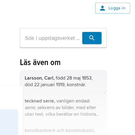
Logga in
Läs även om
Larsson, Carl,
född 28 maj 1853,
död 22 januari 1919, konstnär.
tecknad serie,
vanligen endast
serie
, sekvens av bilder, med eller
utan text, vilka berättar en historia
eller på annat sätt står i ett
tidsförhållande till varandra; termen
konsthantverk och konstindustri,
används även som benämning på en