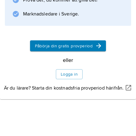
Litteraturanvisning
Prova det, du kommer att gilla det!
Marknadsledare i Sverige.
Information om artikeln
Påbörja din gratis provperiod
eller
Logga in
Är du lärare? Starta din kostnadsfria provperiod härifrån.