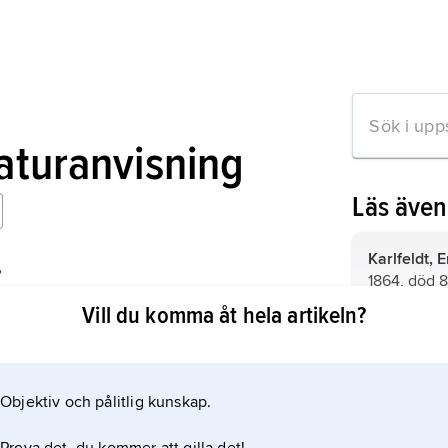
raturanvisning
Läs äve
Karlfeldt, E
,
1864, död 8 
(Vitalis) före debuten
ledamot av
Vill du komma åt hela artikeln?
1904 (ständ
Nobelprista
Tegnér, Esa
1782, död 2
lärd, präst
Objektiv och pålitlig kunskap.
mation om artikeln
Akademien f
släktartikel