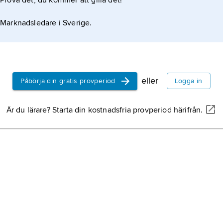
Prova det, du kommer att gilla det!
Geijer, Erik
1783, död 23
Marknadsledare i Sverige.
filosof, för
professor i 
1817, leda
Ekelund, Vi
från 1824; j
1880, död 
författare.
eller
Påbörja din gratis provperiod
Logga in
Goethe
(fr
Är du lärare? Starta din kostnadsfria provperiod härifrån.
Johann Wo
1749, död 2
författare.
Svenska A
samfund, sti
Gustav III e
akademien,
svenska spr
Östergötla
eller med k
uppå svensk