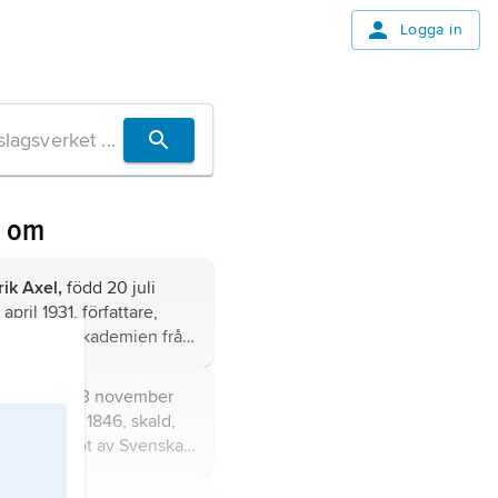
Logga in
n om
rik Axel,
född 20 juli
april 1931, författare,
 Svenska Akademien från
ig sekreterare från 1913),
gare (postumt) 1931.
ias,
född 13 november
 november 1846, skald,
man, ledamot av Svenska
rån 1819; jämför
Tegnér
.