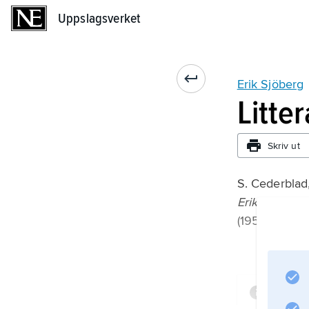
Uppslagsverket
Uppslagsverket
Erik Sjöberg
Litte
Skriv ut
S. Cederblad
Erik Sjöberg 
(1959).
Infor