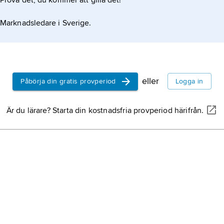
Prova det, du kommer att gilla det!
Marknadsledare i Sverige.
eller
Påbörja din gratis provperiod
Logga in
Är du lärare? Starta din kostnadsfria provperiod härifrån.