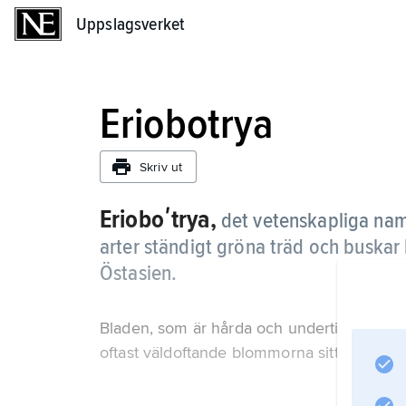
Uppslagsverket
Uppslagsverket
Eriobotrya
Skriv ut
Erioboʹtrya,
det vetenskapliga nam
arter ständigt gröna träd och buskar
Östasien.
Bladen, som är hårda och undertill mer el
oftast väldoftande blommorna sitter i toppstä