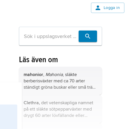
Logga in
Läs även om
mahonior
,
Mahonia
, släkte
berberisväxter med ca 70 arter
ständigt gröna buskar eller små träd i
Asien och Amerika.
Clethra,
det vetenskapliga namnet
på ett släkte sötpepparväxter med
drygt 60 arter lövfällande eller
ständigt gröna träd eller buskar i
Östasien och Nord- och Sydamerika.