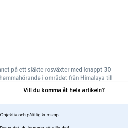
net på ett släkte rosväxter med knappt 30
 hemmahörande i området från Himalaya till
Vill du komma åt hela artikeln?
ler mindre ludna, blir 20–25 cm långa. De små,
llda klasar. Hit förs bl.a. japansk mispel.
Objektiv och pålitlig kunskap.