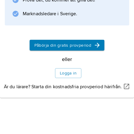
Prova det, du kommer att gilla det!
position, som förlorades i och med islams
utbredning
Marknadsledare i Sverige.
Information om artikeln
Påbörja din gratis provperiod
eller
Logga in
Är du lärare? Starta din kostnadsfria provperiod härifrån.