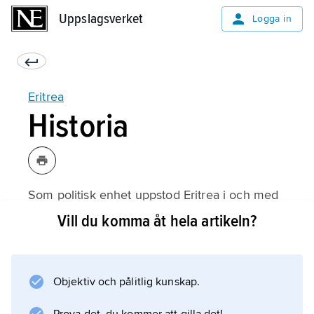
Uppslagsverket
Uppslagsverket
Logga in
Eritrea
Historia
Som politisk enhet uppstod Eritrea i och med
den italienska koloniseringen av den etiopiska
Vill du komma åt hela artikeln?
rödahavskusten i slutet av 1800-talet;
dessförinnan var området en del av det
etiopiska riket. Under Aksumperioden, då
Objektiv och pålitlig kunskap.
Etiopien var en betydande handelsnation,
hade Eritrea som kustområde en central