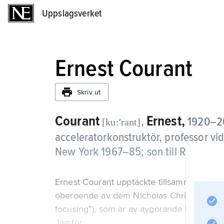
Uppslagsverket
Uppslagsverket
Ernest Courant
Skriv ut
Courant
Ernest,
,
1920–20
[ku:ʹrant]
acceleratorkonstruktör, professor vid
New York 1967–85; son till Richard C
Ernest Courant upptäckte tillsammans med
oberoende av dem Nicholas Christofilos) p
focusing”), som är av avgörande betydelse
Jämför