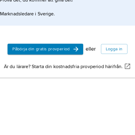
Prova det, du kommer att gilla det!
Marknadsledare i Sverige.
eller
Påbörja din gratis provperiod
Logga in
Är du lärare? Starta din kostnadsfria provperiod härifrån.