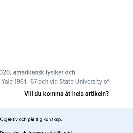
20, amerikansk fysiker och
 Yale 1961–67 och vid State University of
ourant.
Vill du komma åt hela artikeln?
 Stanley Livingstone och Hartland Snyder (och
rincipen med den starka fokuseringen (”strong
Objektiv och pålitlig kunskap.
 för konstruktionen av högenergiacceleratorer.