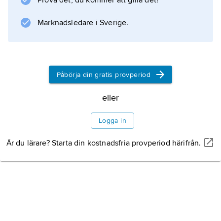
Prova det, du kommer att gilla det!
Information om artikeln
Marknadsledare i Sverige.
Påbörja din gratis provperiod
eller
Logga in
Är du lärare? Starta din kostnadsfria provperiod härifrån.