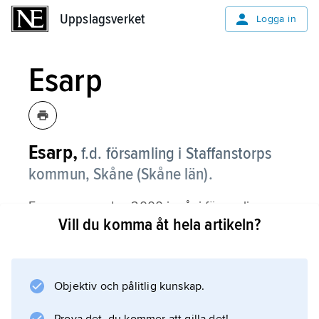
Uppslagsverket
Uppslagsverket
Logga in
Esarp
Esarp,
f.d. församling i Staffanstorps
kommun, Skåne (Skåne län).
Esarp, som sedan 2000 ingår i församlingen
Vill du komma åt hela artikeln?
Sankt Staffan
, är en i sin helhet uppodlad fullåkersbygd vid
Höje å.
Objektiv och pålitlig kunskap.