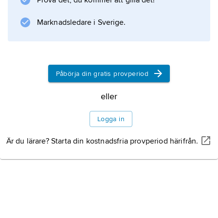
Prova det, du kommer att gilla det!
Marknadsledare i Sverige.
Påbörja din gratis provperiod
eller
Logga in
Är du lärare? Starta din kostnadsfria provperiod härifrån.