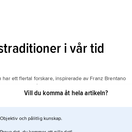
raditioner i vår tid
ar ett flertal forskare, inspirerade av Franz Brentano
tandets innehåll vid konst- och skönhetsupplevelser.
Vill du komma åt hela artikeln?
et innebär att läsa en dikt eller tolka ett konstverk? På
eras det skrivna (målade) av läsaren
Objektiv och pålitlig kunskap.