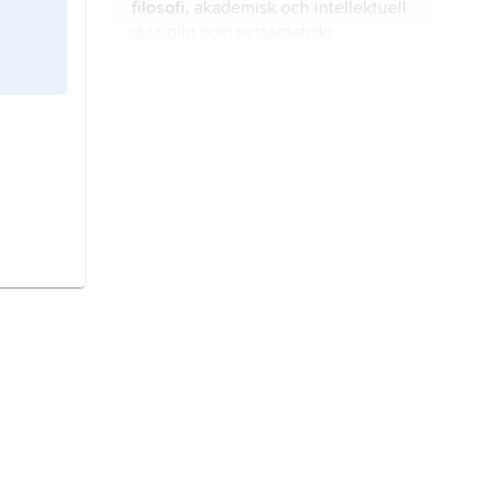
filosofi,
akademisk och intellektuell
disciplin som systematiskt
undersöker grundläggande frågor
om existensen, kunskapen, moralen,
förnuftet och språket.
bild,
avbildande framställning av
något.
konst
, kulturyttring vars utförande
kräver särskild kunskap och förmåga
att bruka denna med personlig
behärskning och individuell
anpassning till situation och avsikter.
kunskapssociologi,
studiet av det
mänskliga tänkandets samhälleliga
villkor.
medvetande.
Medvetandebegreppet, och
besläktade begrepp som
medvetenhet, det omedvetna etc.,