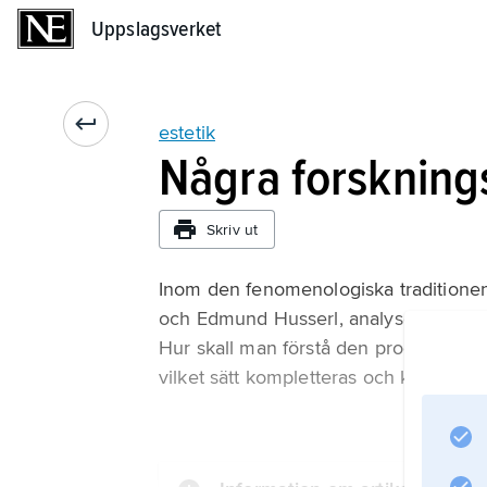
Uppslagsverket
Uppslagsverket
estetik
Några forskningst
Skriv ut
Inom den fenomenologiska traditionen h
och Edmund Husserl, analyserat medve
Hur skall man förstå den process som d
vilket sätt kompletteras och konkretis