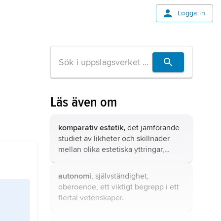
Logga in
Läs även om
komparativ estetik,
det jämförande
studiet av likheter och skillnader
mellan olika estetiska yttringar,
bakomliggande värden och
bedömningar av konst och andra
autonomi
, självständighet,
visuella verk (oavsett om de
oberoende, ett viktigt begrepp i ett
uppfattas som eller gör anspråk på
flertal vetenskaper.
att vara konst).