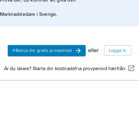
Prova det, du kommer att gilla det!
Marknadsledare i Sverige.
eller
Påbörja din gratis provperiod
Logga in
Är du lärare? Starta din kostnadsfria provperiod härifrån.