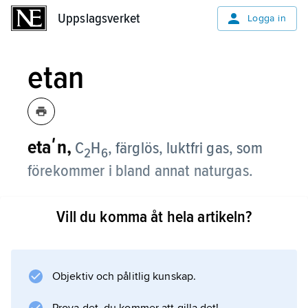
Uppslagsverket
Uppslagsverket
Logga in
etan
etaʹn,
C
H
, färglös, luktfri gas, som
2
6
förekommer i bland annat naturgas.
Industriellt framställs etan genom krackning av
Vill du komma åt hela artikeln?
råolja.
Objektiv och pålitlig kunskap.
Information om artikeln