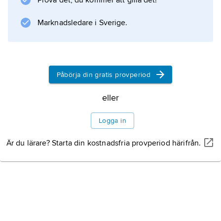
Prova det, du kommer att gilla det!
Marknadsledare i Sverige.
Påbörja din gratis provperiod
eller
Logga in
Är du lärare? Starta din kostnadsfria provperiod härifrån.