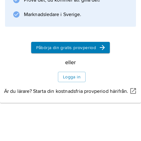
Prova det, du kommer att gilla det!
Marknadsledare i Sverige.
Påbörja din gratis provperiod
eller
Logga in
Är du lärare? Starta din kostnadsfria provperiod härifrån.