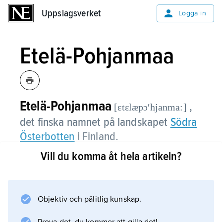
Uppslagsverket
Uppslagsverket
Logga in
Etelä-Pohjanmaa
Etelä-Pohjanmaa
,
[ɛtɛlæpɔʹhjanma:]
det finska namnet på landskapet
Södra
Österbotten
i Finland.
Vill du komma åt hela artikeln?
Information om artikeln
Objektiv och pålitlig kunskap.