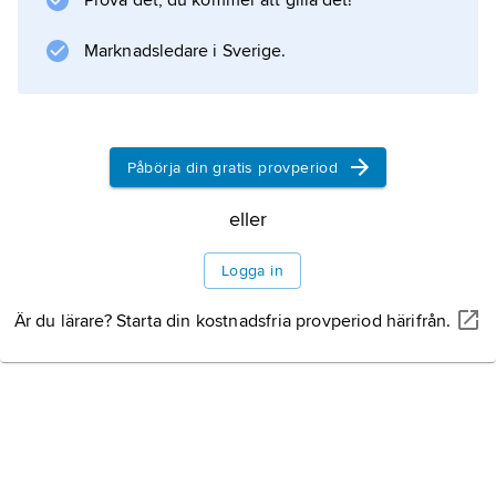
Prova det, du kommer att gilla det!
det praktiska handlandet och fråga vad som är
Marknadsledare i Sverige.
kriteriet på en rätt handling,
Information om artikeln
Påbörja din gratis provperiod
eller
Logga in
Är du lärare? Starta din kostnadsfria provperiod härifrån.