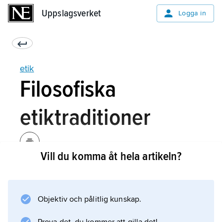
Uppslagsverket
Uppslagsverket
Logga in
etik
Filosofiska
etiktraditioner
Vill du komma åt hela artikeln?
Vid en moralisk bedömning kan man lägga
tyngdpunkten vid olika aspekter: 1) man kan
intressera sig för den handlande personen
Objektiv och pålitlig kunskap.
och fråga vilka karaktärsdrag som är goda och
bör odlas; 2) man kan intressera sig för själva