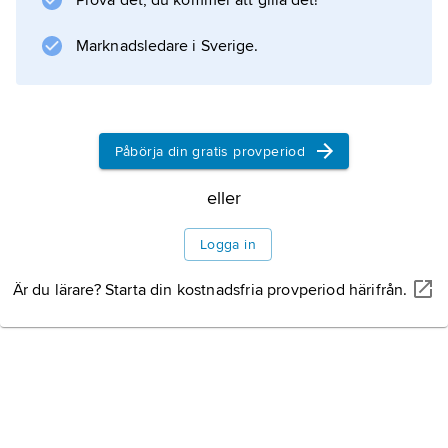
Prova det, du kommer att gilla det!
Marknadsledare i Sverige.
Påbörja din gratis provperiod
eller
Logga in
Är du lärare? Starta din kostnadsfria provperiod härifrån.