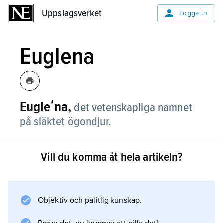
Uppslagsverket
Uppslagsverket
Logga in
Euglena
Eugleʹna,
det vetenskapliga namnet
på släktet ögondjur.
Vill du komma åt hela artikeln?
Information om artikeln
Objektiv och pålitlig kunskap.