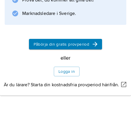
Prova det, du kommer att gilla det!
prydnadsväxter. Extrakt från flera arter
används av afrikanska och asiatiska folk mot
Marknadsledare i Sverige.
ofruktsamhet och impotens och för att
Påbörja din gratis provperiod
Information om artikeln
eller
Logga in
Är du lärare? Starta din kostnadsfria provperiod härifrån.