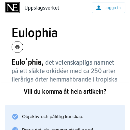
Uppslagsverket
Uppslagsverket
Logga in
Eulophia
Euloʹphia,
det vetenskapliga namnet
på ett släkte orkidéer med ca 250 arter
fleråriga örter hemmahörande i tropiska
trakter i framför allt Afrika och Asien.
Vill du komma åt hela artikeln?
Flertalet arter är marklevande, men några
växer på sten. De blir 50–350 cm höga och
har långa blad och violetta, gula eller blå stora
Objektiv och pålitlig kunskap.
blommor i täta klasar. Några arter odlas som