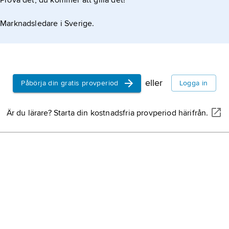
Prova det, du kommer att gilla det!
Marknadsledare i Sverige.
eller
Påbörja din gratis provperiod
Logga in
Är du lärare? Starta din kostnadsfria provperiod härifrån.