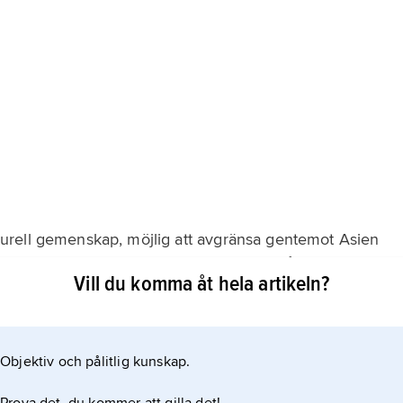
urell gemenskap, möjlig att avgränsa gentemot Asien
llandevis modern tid men har sina rötter långt tillbaka i
Vill du komma åt hela artikeln?
ar Europa inte haft någon tydlig gräns mot Asien i öster,
Objektiv och pålitlig kunskap.