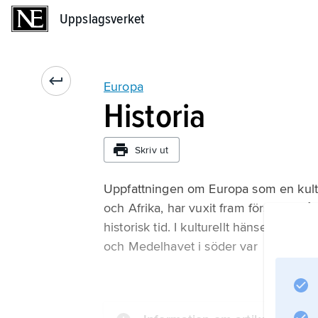
Uppslagsverket
Uppslagsverket
Europa
Historia
Skriv ut
Uppfattningen om Europa som en kult
och Afrika, har vuxit fram först i förhå
historisk tid. I kulturellt hänseende h
och Medelhavet i söder var