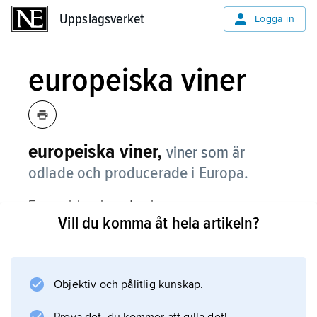
Uppslagsverket
Uppslagsverket
Logga in
europeiska viner
europeiska viner,
viner som är
odlade och producerade i Europa.
Europeiska viner dominerar
Vill du komma åt hela artikeln?
världsproduktionen. EU producerar 63
procent av allt vin i världen (2020). Frankrike,
Italien och Spanien står för den
överväldigande majoriteten av
Objektiv och pålitlig kunskap.
vinproduktionen i Europa och för omkring 50