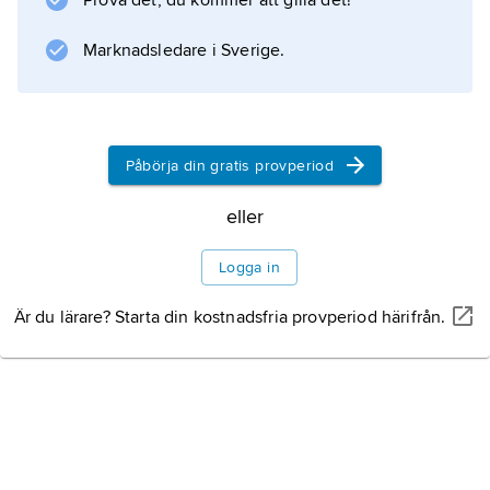
Prova det, du kommer att gilla det!
procent av allt vin i världen.
EU:s klassificering av
Marknadsledare i Sverige.
viner
Påbörja din gratis provperiod
eller
Information om artikeln
Logga in
Är du lärare? Starta din kostnadsfria provperiod härifrån.