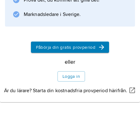
Prova det, du kommer att gilla det!
(Människan).
Marknadsledare i Sverige.
Information om artikeln
Påbörja din gratis provperiod
eller
Logga in
Är du lärare? Starta din kostnadsfria provperiod härifrån.