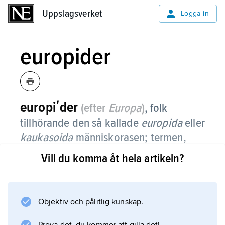
Uppslagsverket
Uppslagsverket
Logga in
europider
europiʹder
(efter
Europa
)
,
folk
tillhörande den så kallade
europida
eller
kaukasoida
människorasen; termen,
såväl som hela klassifikationen av raser
Vill du komma åt hela artikeln?
hos människan, har numera frångåtts av
vetenskapen.
Objektiv och pålitlig kunskap.
Se
ras