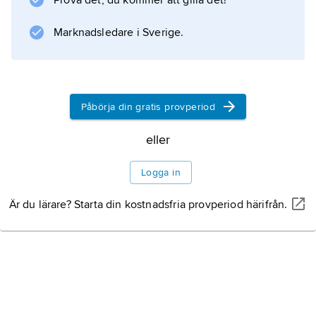
Prova det, du kommer att gilla det!
Information om artikeln
Marknadsledare i Sverige.
Påbörja din gratis provperiod
eller
Logga in
Är du lärare? Starta din kostnadsfria provperiod härifrån.