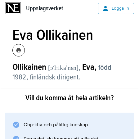
Uppslagsverket
Uppslagsverket
Logga in
Eva Ollikainen
Ollikainen
Eva,
i
,
född
[ɔʹl:ika
nɛn]
1982, finländsk dirigent.
Eva Ollikainen studerade tidigt piano samt
Vill du komma åt hela artikeln?
dirigering för Jorma Panula och Leif
Segerstam vid Sibelius-Akademin i
Helsingfors.
Objektiv och pålitlig kunskap.