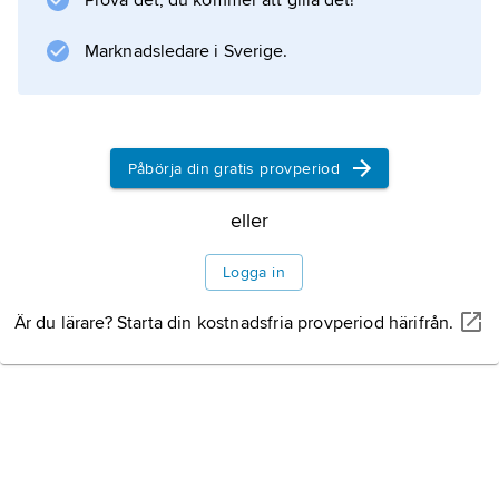
Prova det, du kommer att gilla det!
Mänds romaner är konflikten mellan den
religiösa övertygelsen och det hårdhänta livet,
Marknadsledare i Sverige.
så i romanen
Juudas
(1969).
Påbörja din gratis provperiod
eller
Information om artikeln
Logga in
Är du lärare? Starta din kostnadsfria provperiod härifrån.