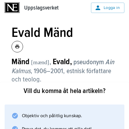
Uppslagsverket
Uppslagsverket
Logga in
Evald Mänd
Mänd
Evald,
,
pseudonym
Ain
[mænd]
Kalmus
,
1906–2001, estnisk författare
och teolog.
Vill du komma åt hela artikeln?
Evald Mänd flydde till Sverige 1944 och
flyttade senare till USA. Romanen
Öö tuli liiga vara
(1945; ”Natten kom för tidigt”) är en krönika
Objektiv och pålitlig kunskap.
över ockupationsåren 1940–45. Huvudtemat i